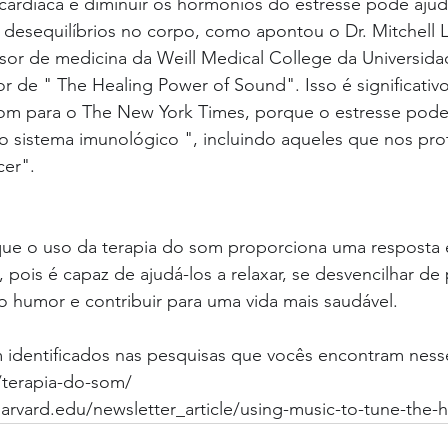
cardíaca e diminuir os hormônios do estresse pode ajud
desequilíbrios no corpo, como apontou o Dr. Mitchell L
sor de medicina da Weill Medical College da Universida
r de " The Healing Power of Sound". Isso é significativo
m para o The New York Times, porque o estresse pode
o sistema imunológico ", incluindo aqueles que nos pro
cer".
 que o uso da terapia do som proporciona uma resposta
, pois é capaz de ajudá-los a relaxar, se desvencilhar d
o humor e contribuir para uma vida mais saudável.
 identificados nas pesquisas que vocês encontram nesse
/terapia-do-som/
arvard.edu/newsletter_article/using-music-to-tune-the-h