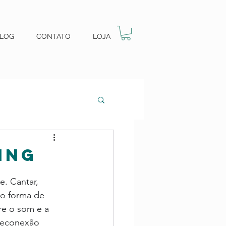
LOG
CONTATO
LOJA
ING
. Cantar, 
mo forma de 
tre o som e a 
reconexão 