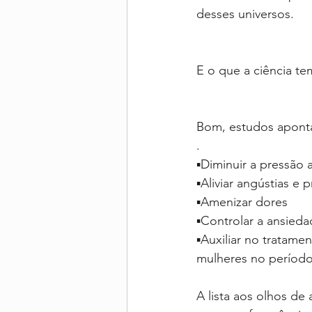
desses universos.
E o que a ciência te
Bom, estudos apont
.
▪Diminuir a pressão a
▪Aliviar angústias e
▪Amenizar dores
▪Controlar a ansieda
▪Auxiliar no tratame
mulheres no períod
A lista aos olhos d